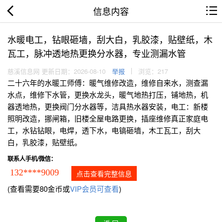
信息内容
水暖电工，钻眼砸墙，刮大白，乳胶漆，贴壁纸，木
瓦工，脉冲透地热更换分水器，专业测漏水管
慈溪信息网 更新日期：2026-08-10
举报
浏览：217
二十六年的水暖工师傅：暖气维修改造，维修自来水，测查漏
水点，维修下水管，更换水龙头，暖气地热打压，铺地热，机
器透地热，更换阀门分水器等，洁具热水器安装，电工：新楼
照明改造，挪闸箱，旧楼全屋电路更换，插座维修真正家庭电
工，水钻钻眼，电焊，透下水，电镐砸墙，木工瓦工，刮大
白，乳胶漆，贴壁纸。
联系人手机/微信：
132****9009
点击查看完整信息
(查看需要80金币或
VIP会员可查看
)